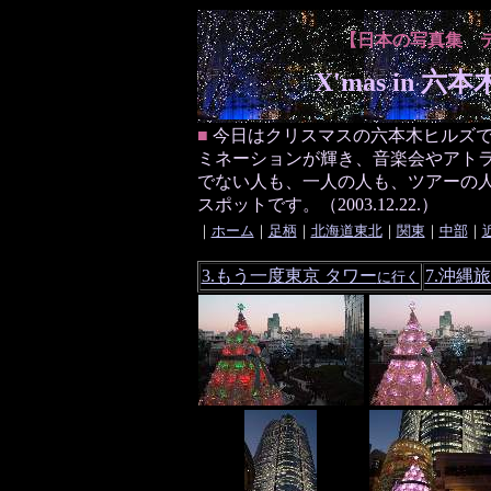
【日本の写真集 
X'mas in 
■
今日はクリスマスの六本木ヒルズ
ミネーションが輝き、音楽会やアト
でない人も、一人の人も、ツアーの人
スポットです。（2003.12.22.）
｜
ホーム
｜
足柄
｜
北海道東北
｜
関東
｜
中部
｜
3.もう一度東京 タワー
7.沖縄
に行く