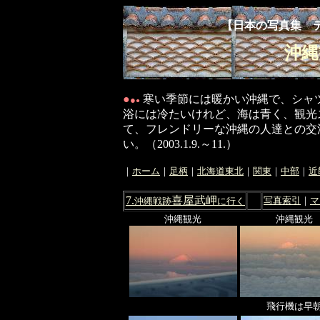
【日本の写真集 
沖縄
●
寒い季節には暖かい沖縄で、シャ
●
●
浴には冷たいけれど、海は青く、観光
て、フレンドリーな沖縄の人達との交
い。（2003.1.9.～11.）
｜
ホーム
｜
足柄
｜
北海道東北
｜
関東
｜
中部
｜
近
7.
喜屋武岬
写真索引
｜
マ
沖縄戦跡
に行く
沖縄観光
沖縄観光
飛行機は早