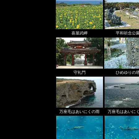
喜屋武岬
平和祈念公
守礼門
ひめゆりの
万座毛はあいにくの雨
万座毛はあいに