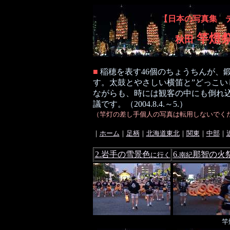
【日本の写真集 
竿燈
秋田
■
稲穂を表す46個のちょうちんが、
す。太鼓とやさしい横笛と”どっこい
ながらも、時には観客の中にも倒れ
議です。（2004.8.4.～5.）
（竿灯の差し手個人の写真は転用しないでく
｜
ホーム
｜
足柄
｜
北海道東北
｜
関東
｜
中部
｜
2.岩手の雪景色
6.
那智の火
に行く
南紀
竿