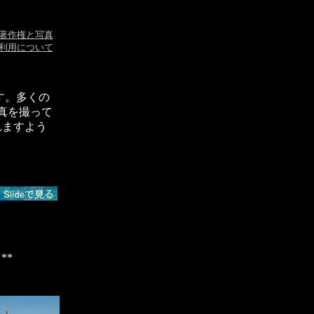
著作権と写真
利用について
す。多くの
真を撮って
れますよう
**