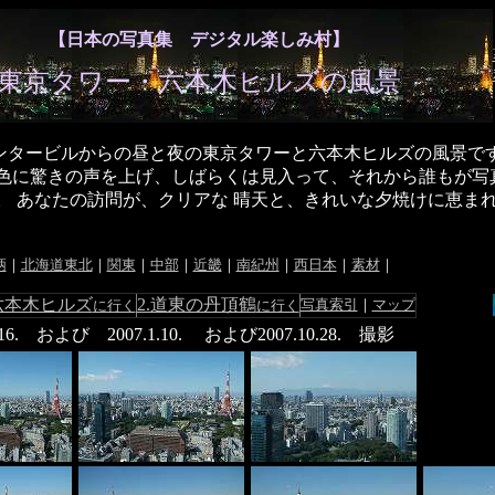
【日本の写真集 デジタル楽しみ村】
東京タワー・六本木ヒルズの風景
ンタービルからの昼と夜の東京タワーと六本木ヒルズの風景で
色に驚きの声を上げ、しばらくは見入って、それから誰もが写
。 あなたの訪問が、クリアな 晴天と、きれいな夕焼けに恵ま
柄
｜
北海道東北
｜
関東
｜
中部
｜
近畿
｜
南紀州
｜
西日本
｜
素材
｜
in 六本木ヒルズ
2.道東の丹頂鶴
写真索引
｜
マップ
に行く
に行く
1.16. および 2007.1.10. および2007.10.28. 撮影