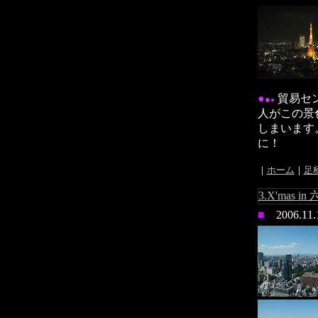
●
貿易セ
●
●
人がこの景
しまいます
に！
｜
ホーム
｜
足
3.X'mas 
■
2006.1