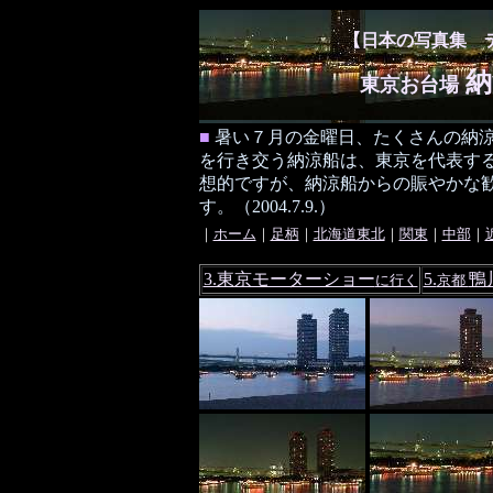
【日本の写真集 
納
東京お台場
■
暑い７月の金曜日、たくさんの納
を行き交う納涼船は、東京を代表する
想的ですが、納涼船からの賑やかな
す。（2004.7.9.）
｜
ホーム
｜
足柄
｜
北海道東北
｜
関東
｜
中部
｜
3.東京モーターショー
5.
鴨
に行く
京都