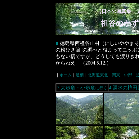
【日本の写真集 
祖谷のかず
■
徳島県西祖谷山村（にしいややまそ
の粉ひき節”の調べと相まってニッポ
もない橋ですが、どうしても渡りきれ
からねえ。（2004.5.12.）
｜
ホーム
｜
足柄
｜
北海道東北
｜
関東
｜
中部
｜
7.大歩危・小歩危
4.湧水の柿田
に行く