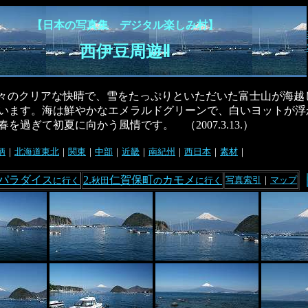
【日本の写真集 デジタル楽しみ村】
西伊豆周遊Ⅱ
々のクリアな快晴で、雪をたっぷりといただいた富士山が海越
います。海は鮮やかなエメラルドグリーンで、白いヨットが浮
を過ぎて初夏に向かう風情です。 （2007.3.13.）
柄
｜
北海道東北
｜
関東
｜
中部
｜
近畿
｜
南紀州
｜
西日本
｜
素材
｜
ーパラダイス
2.
仁賀保町
カモメ
写真索引
｜
マップ
に行く
秋田
の
に行く