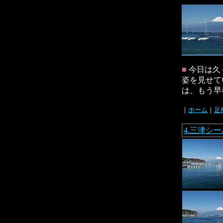
■
今日は久
姿を見せて
は、もう早春
｜
ホーム
｜
足
4.三津シ