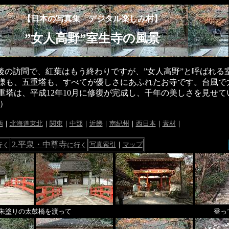
【日本の写真集 デジタル楽しみ村】
”女人高野”室生寺の風景
後の訪問で、紅葉はもう終わりですが、”女人高野”と呼ばれる
様も、五重塔も、すべてが優しさにあふれたお寺です。台風で
重塔は、平成12年10月に修復が完成し、千年の美しさを見せて
.）
柄
｜
北海道東北
｜
関東
｜
中部
｜
近畿
｜
南紀州
｜
西日本
｜
素材
｜
2.平泉・中尊寺
写真索引
｜
マップ
行く
に行く
朱塗りの太鼓橋を渡って
登っ