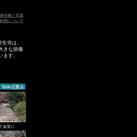
著作権と写真
利用について
室生寺は、
大きな損傷
います。
て金堂に