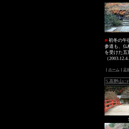
■
初冬の午
参道も、仏
を受けた五
（2003.12.4
｜
ホーム
｜
足
5.高野山
に