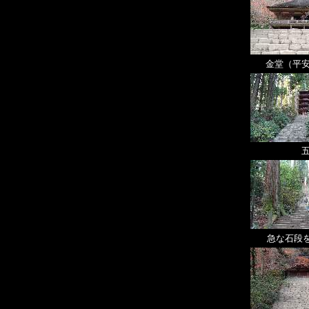
金堂（平安
急な石段