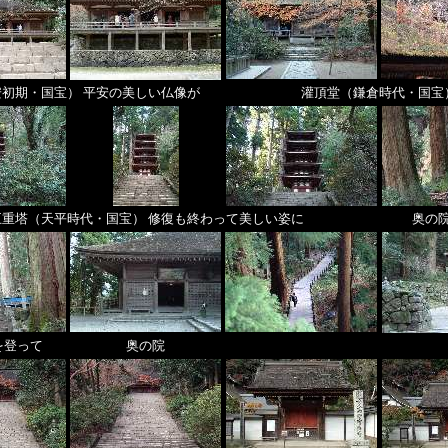
初期・国宝） 平安の美しい仏像が
灌頂堂（鎌倉時代・国宝
五重塔（天平時代・国宝） 修復も終わって美しい姿に
奥の
を登って
奥の院