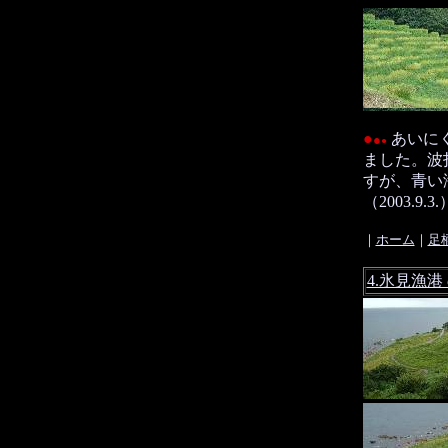
●
あいに
●
●
ました。波
すが、青い
（2003.9.3.
｜
ホーム
｜
足
4.氷見漁港