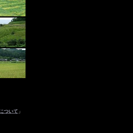
について
」