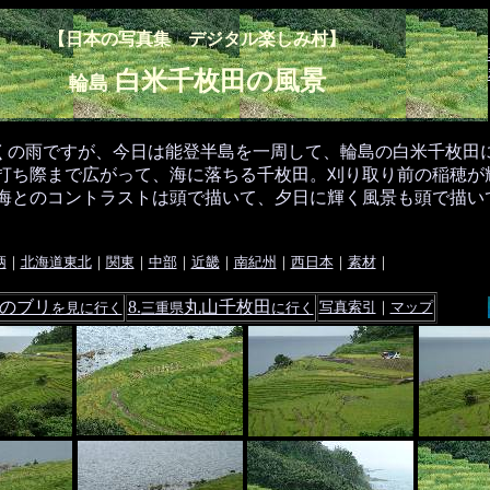
【日本の写真集 デジタル楽しみ村】
白米千枚田の風景
輪島
くの雨ですが、今日は能登半島を一周して、輪島の白米千枚田
打ち際まで広がって、海に落ちる千枚田。刈り取り前の稲穂が
海とのコントラストは頭で描いて、夕日に輝く風景も頭で描い
）
柄
｜
北海道東北
｜
関東
｜
中部
｜
近畿
｜
南紀州
｜
西日本
｜
素材
｜
 のブリ
8.
丸山千枚田
写真索引
｜
マップ
を見に行く
三重県
に行く