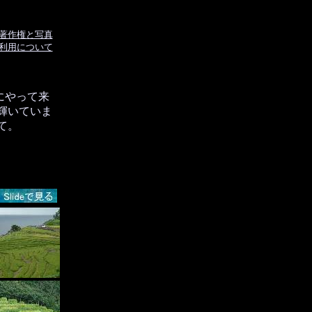
著作権と写真
利用について
にやって来
輝いていま
て。