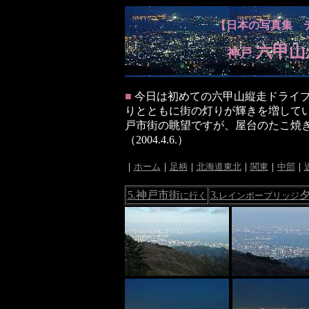
【日本の写真集 
六甲山
神戸
■
今日は初めての六甲山縦走ドライブ
りとともに街の灯りが輝きを増して
戸市街の眺望ですが、屋台のたこ焼
（2004.4.6.）
｜
ホーム
｜
足柄
｜
北海道東北
｜
関東
｜
中部
｜
5.神戸市街
3.
に行く
レインボーブリッジ