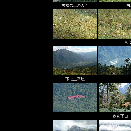
独標の上の人々
向
色
下に上高地
さあ下山