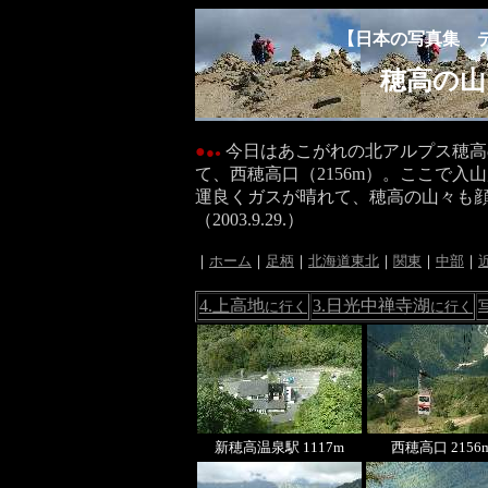
【日本の写真集 
穂高の山
●
今日はあこがれの北アルプス穂高
●
●
て、西穂高口（2156m）。ここで入
運良くガスが晴れて、穂高の山々も
（2003.9.29.）
｜
ホーム
｜
足柄
｜
北海道東北
｜
関東
｜
中部
｜
4.上高地
3.日光中禅寺湖
に行く
に行く
新穂高温泉駅 1117m
西穂高口 2156