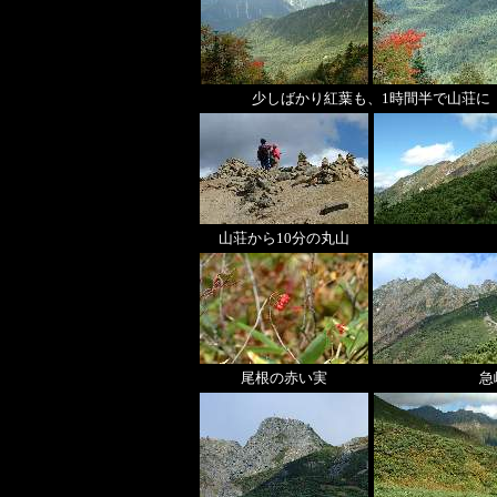
少しばかり紅葉も、1時間半で山荘に
山荘から10分の丸山
尾根の赤い実
急