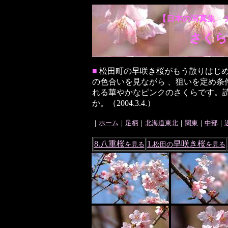
【日本の写真集 
さくら
■
松田町の早咲き桜がもう散りはじ
の色合いを見ながら 、狙いを定め条
れる華やかなピンクのさくらです。
か。（2004.3.4.）
｜
ホーム
｜
足柄
｜
北海道東北
｜
関東
｜
中部
｜
8.八重桜
1.
早咲き桜
を見る
松田の
を見る