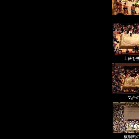
土俵を
気合
横綱戦