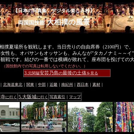
【日本の写真集 デジタル楽しみ村】
大相撲の風景
両国国技館
相撲夏場所を観戦します。当日売りの自由席券（2100円）で
女性も、オバサンもオッサンも、みんなが”タカノナミ～～イ
い観戦です。結びの一番では横綱が敗れて、座布団を投げての
）
（国技館内での写真は転用しないでください。）
3.
安芸乃島
最後の土俵
元関脇
の
を見る
｜
北海道東北
｜
関東
｜
中部
｜
近畿
｜
南紀州
｜
西日本
｜
素材
｜
草寺
5.大阪城
写真索引
｜
マップ
に行く
に行く