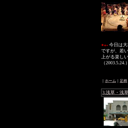
●
今日は大
●
●
ですが、若い
上がる楽し
（2003.5.24.
｜
ホーム
｜
足柄
｜
3.浅草・浅