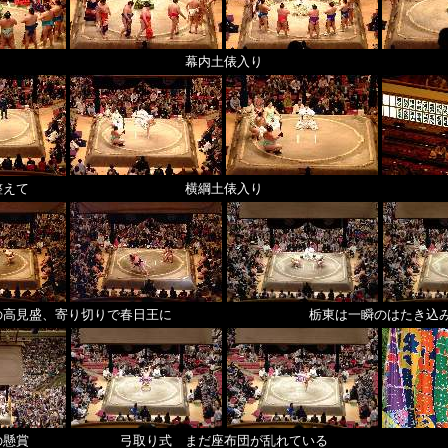
幕内土俵入り
整えて
横綱土俵入り
の高見盛、寄り切りで春日王に
栃東は一瞬のはたき込
の懸賞
弓取り式 まだ座布団が乱れている