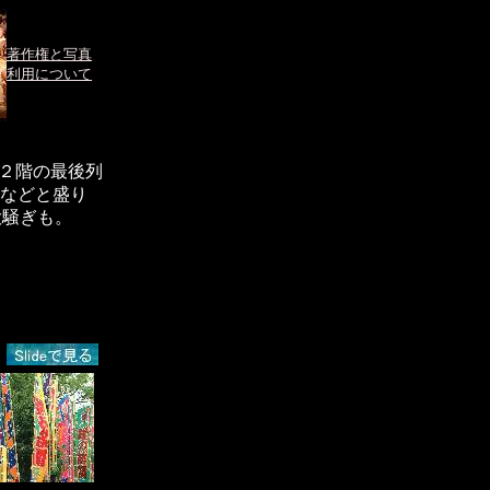
著作権と写真
利用について
、２階の最後列
”などと盛り
大騒ぎも。