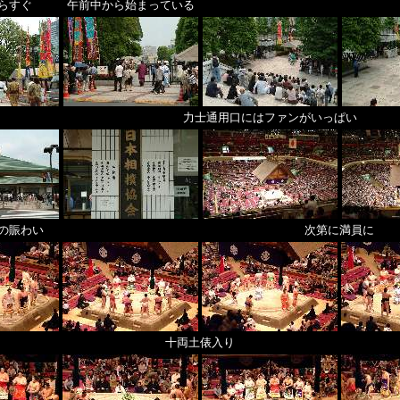
らすぐ
午前中から始まっている
力士通用口にはファンがいっぱい
の賑わい
次第に満員に
十両土俵入り