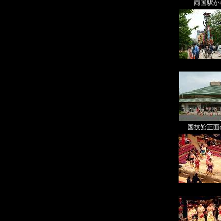
両国駅か
国技館正面