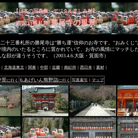
【日本の写真集 デジタル楽しみ村】
勝尾寺の風景
西国23番札所
二十三番札所の勝尾寺は”勝ち運”信仰のお寺です。”おみくじ
が境内のいたるところに置かれていて、お寺の風情にマッチし
な顔が違うそうです。（2003.4.6.大阪・箕面市）
｜
北海道東北
｜
関東
｜
中部
｜
近畿
｜
南紀州
｜
西日本
｜
素材
｜
夕景
6.あげいん熊野詣
写真索引
｜
マップ
に行く
に行く