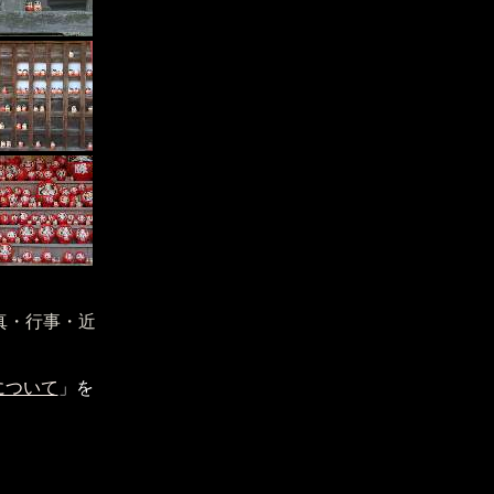
真・行事・近
について
」を
。