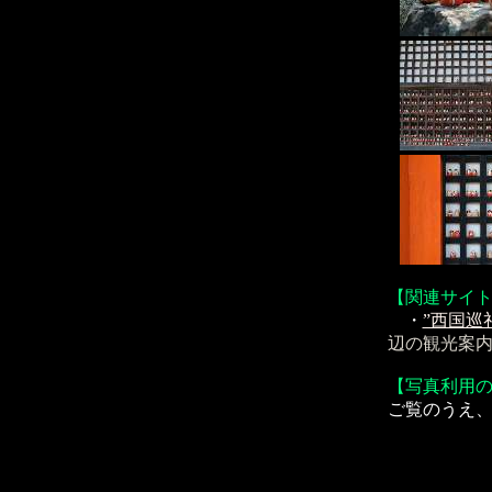
【関連サイ
・
”西国巡
辺の観光案
【写真利用
ご覧のうえ