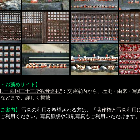
ト・お薦めサイト】
礼 ー 西国三十三所観音巡礼”
：
交通案内から、歴史・由来・写
内などまで、詳しく掲載
のご案内】
写真の利用を希望される方は、「
著作権と写真利用
、ご利用ください。写真原版や印刷写真もご利用いただけます