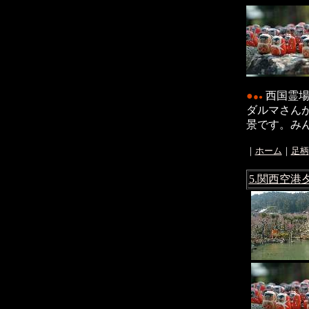
●
西国霊場
●
●
ダルマさん
景です。みん
｜
ホーム
｜
足柄
5.関西空港