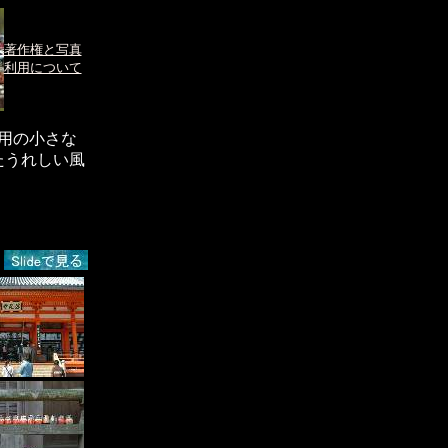
著作権と写真
利用について
”用の小さな
たうれしい風