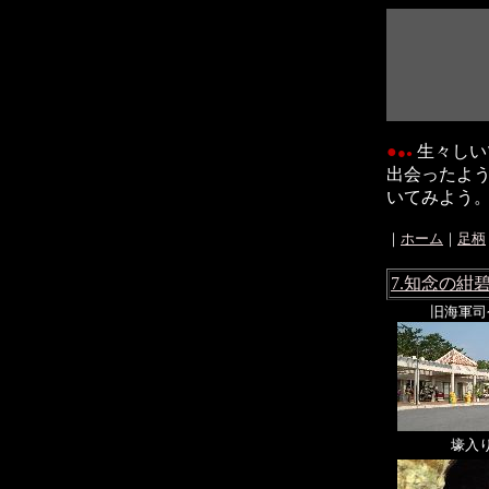
●
生々しい
●
●
出会ったよ
いてみよう。
｜
ホーム
｜
足柄
7.知念の紺
旧海軍司
壕入