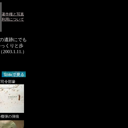
著作権と写真
利用について
の遺跡にでも
ゆっくりと歩
.1.11.）
軍司令部壕
手榴弾の弾痕