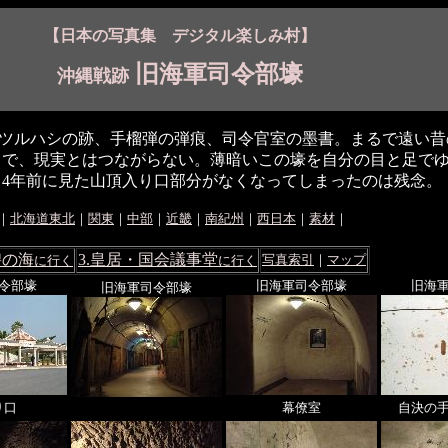
【日本の写真集 デジタル楽しみ村】
旧海軍司令部壕
沖縄戦跡
ツルハシの跡、手榴弾の弾痕、司令官室の墨書。まるで遠い昔
うで、現実とはつながらない。薄暗いこの壕を自分の目と足で
4年前に見た山頂入り口部分がなくなってしまったのは残念。（2003
｜
北海道東北
｜
関東
｜
中部
｜
近畿
｜
南紀州
｜
西日本
｜
素材
｜
碧の海
3.皇居・国会議事堂
写真索引
｜
マップ
に行く
に行く
令部壕
旧海軍司令部壕
旧海
旧海軍司令部壕
り口
幕僚室
自決の