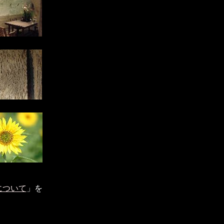
について
」を
。