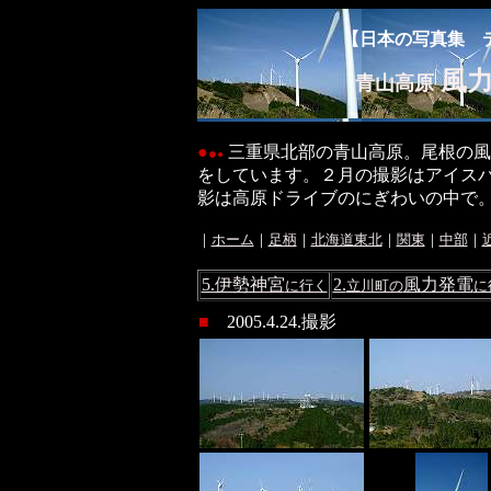
【日本の写真集 
風力
青山高原
●
三重県北部の青山高原。尾根の風
●
●
をしています。２月の撮影はアイス
影は高原ドライブのにぎわいの中で
｜
ホーム
｜
足柄
｜
北海道東北
｜
関東
｜
中部
｜
5.伊勢神宮
2.
風力発電
に行く
立川町の
に
■
2005.4.24.撮影