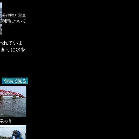
著作権と写真
利用について
われていま
しきりに水を
岸大橋