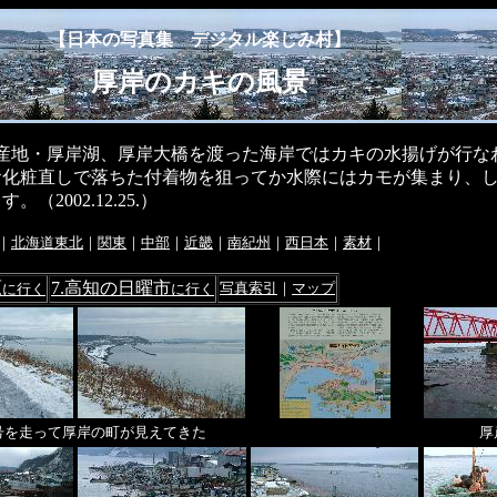
【日本の写真集 デジタル楽しみ村】
厚岸のカキの風景
産地・厚岸湖、厚岸大橋を渡った海岸ではカキの水揚げが行な
お化粧直しで落ちた付着物を狙ってか水際にはカモが集まり、
（2002.12.25.）
｜
北海道東北
｜
関東
｜
中部
｜
近畿
｜
南紀州
｜
西日本
｜
素材
｜
原
7.高知の日曜市
写真索引
｜
マップ
に行く
に行く
号を走って厚岸の町が見えてきた
厚