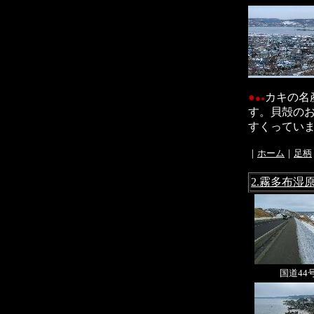
●
カキの名
●
●
す。貝殻の
すくっています。
｜
ホーム
｜
足柄
2.霧多布湿
国道44