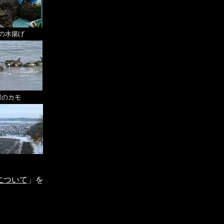
の水揚げ
際のカモ
について
」を
。