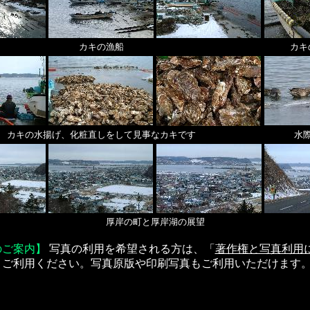
カキの漁船
カキ
カキの水揚げ、化粧直しをして見事なカキです
水
厚岸の町と厚岸湖の展望
のご案内】
写真の利用を希望される方は、「
著作権と写真利用
、ご利用ください。写真原版や印刷写真もご利用いただけます