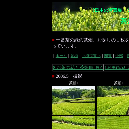
【日本の写真集 
茶
■
一番茶の緑の茶畑。お探しの１枚
っています。
｜
ホーム
｜
足柄
｜
北海道東北
｜
関東
｜
中部
｜
8.お茶の花と茶畑Ⅲ
1.
わ
に行く
松田町の
■
2006.5 撮影
茶畑Ⅱ
茶畑Ⅱ