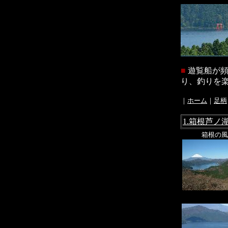
■
遊覧船が頻
り、釣りを楽し
｜
ホーム
｜
足柄
1.箱根芦ノ
箱根の風