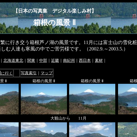
【日本の写真集 デジタル楽しみ村】
箱根の風景 Ⅱ
繁に行き交う箱根芦ノ湖の風景です。11月には富士山の雪化
む人達も寒風の中でご苦労様です。（2002.9.～2003.5.）
｜
北海道東北
｜
関東
｜
中部
｜
近畿
｜
南紀州
｜
西日本
｜
素材
｜
湖
写真索引
｜
マップ
に行く
景 Ⅱ
箱根の風景 Ⅱ
箱根の風景 Ⅱ
箱根
大観山から 11月