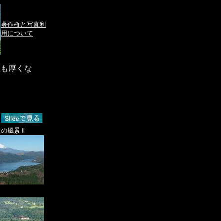
著作権と写真利
用について
粧も厚くな
の風景 Ⅱ