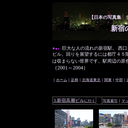
【日本の写真集 
新宿
●
巨大な人の
流れの新宿駅。 西
●
●
ビル。回りを展望するには都庁４５
は収まらない世界です。駅周辺の原
（2001～2004）
｜
ホーム
｜
足柄
｜
北海道東北
｜
関東
｜
中部
｜
3.新宿高層ビル
に行く
写真索引
｜
マ