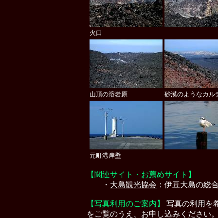
火口
山頂の溶岩原
砂漠のようなカル
元町港岸壁
【関連サイト・お薦めサイト】
・
大島観光協会
：伊豆大島の総
【写真利用のご案内】
写真の利用を
をご覧のうえ、お申し込みください