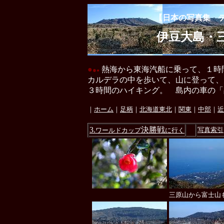
【日本の写真集 
伊豆大島・
●
熱海から東海汽船に乗って、１時
●
●
カルデラの中を歩いて、山に登って、
３時間のハイキング。 島内の車の「品川
｜
ホーム
｜
足柄
｜
北海道東北
｜
関東
｜
中部
｜
近
3.
決勝戦
写真索引
ワールドカップ
に行く
三原山から富士山