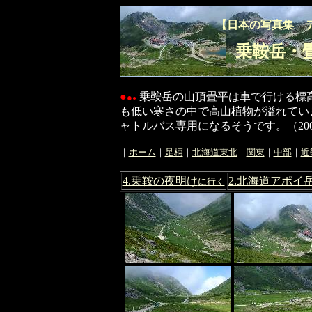
【日本の写真集 
乗鞍岳・
●
乗鞍岳の山頂畳平は車で行ける標高
●
●
も低い寒さの中で高山植物が溢れていま
ャトルバス専用になるそうです。（2002.
｜
ホーム
｜
足柄
｜
北海道東北
｜
関東
｜
中部
｜
近
4.乗鞍の夜明け
2.北海道アポイ
に行く