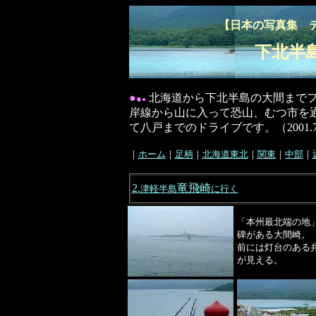
【日本の写真集 
下北半
●
北海道から下北半島の大間までフ
●
●
岸線から山に入って恐山、むつ市を
て八戸までのドライブです。（2001.7.
｜
ホーム
｜
足柄
｜
北海道東北
｜
関東
｜
中部
｜
2.
竜飛崎
津軽半島
に行く
「本州最北端の地
碑がある大間崎。
前には灯台のある
が見える。